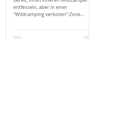
Bereit, Ihren inneren Wildcamper zu
entfesseln, aber in einer
"Wildcamping verboten"-Zone
gefangen? Keine Sorge, ich habe
etwas, das die...
Tiago H.