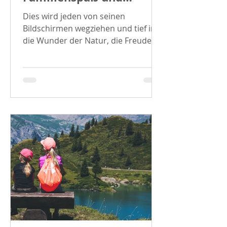
Gemeinschaft
Dies wird jeden von seinen
Bildschirmen wegziehen und tief in
die Wunder der Natur, die Freude
des Augenblicks und die Wärme
familiärer...