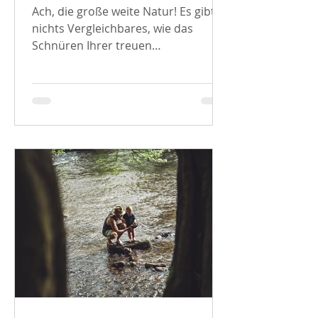
Geschichte - Erforschung
Ach, die große weite Natur! Es gibt
dieser verlorenen Kunst
nichts Vergleichbares, wie das
Schnüren Ihrer treuen
Wanderschuhe, das Schultern Ihres
Rucksacks und...