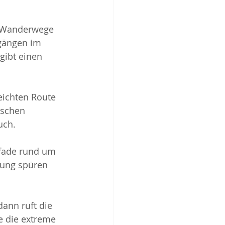
s Wanderwege 
rgängen im 
gibt einen 
eichten Route 
ischen 
uch.
Pfade rund um 
mung spüren 
dann ruft die 
e die extreme 