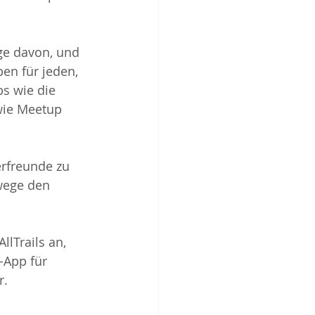
ge davon, und 
en für jeden, 
s wie die 
wie Meetup 
erfreunde zu 
wege den 
lTrails an, 
-App für 
r.