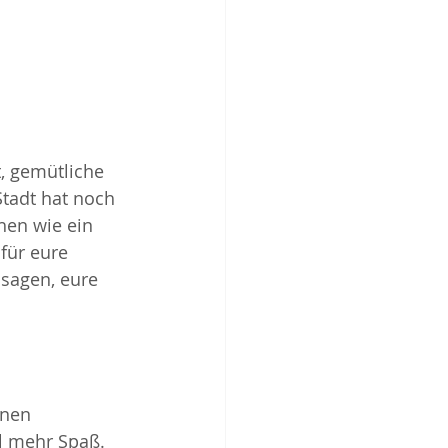
 gemütliche 
Stadt hat noch 
hen wie ein 
für eure 
 sagen, eure 
nen 
l mehr Spaß. 