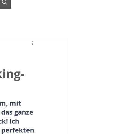
king-
m, mit 
 das ganze 
k! Ich 
 perfekten 