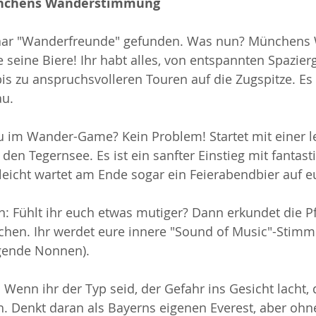
ünchens Wanderstimmung
 paar "Wanderfreunde" gefunden. Was nun? München
ie seine Biere! Ihr habt alles, von entspannten Spazie
is zu anspruchsvolleren Touren auf die Zugspitze. Es 
au.
u im Wander-Game? Kein Problem! Startet mit einer l
en Tegernsee. Es ist ein sanfter Einstieg mit fantast
leicht wartet am Ende sogar ein Feierabendbier auf e
n: Fühlt ihr euch etwas mutiger? Dann erkundet die 
chen. Ihr werdet eure innere "Sound of Music"-Stim
ngende Nonnen).
 Wenn ihr der Typ seid, der Gefahr ins Gesicht lacht, 
. Denkt daran als Bayerns eigenen Everest, aber ohn